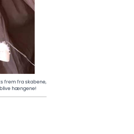
rts frem fra skabene,
t blive hængene!