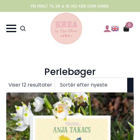
FRI FRAGT TIL DK & SE VED KØB OVER 699KR.
0
Perlebøger
Sorteret
Viser 12 resultater
efter
seneste