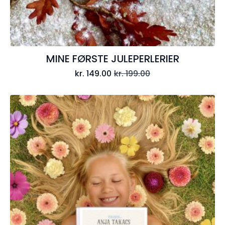
MINE FØRSTE JULEPERLERIER
kr.
149.00
kr.
199.00
Den
Den
oprindelige
aktuelle
pris
pris
var:
er:
kr. 199.00.
kr. 149.00.