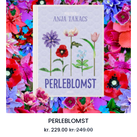
PERLEBLOMST
kr.
229.00
kr.
249.00
Den
Den