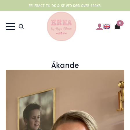
FRI FRAGT TIL DK & SE VED KØB OVER 699KR.
0
Åkande