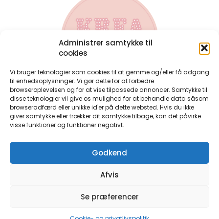
Administrer samtykke til
cookies
Vi bruger teknologier som cookies til at gemme og/eller få adgang
til enhedsoplysninger. Vi gør dette for at forbedre
browseroplevelsen og for at vise tilpassede annoncer. Samtykke til
disse teknologier vil give os mulighed for at behandle data såsom
Kontakt
browseradfærd eller unikke id'er på dette websted. Hvis du ikke
Har du spørgsmål til bøgerne, eller har du spørgsmål til en
giver samtykke eller trækker dit samtykke tilbage, kan det påvirke
bestilling du allerede har lavet, så kontakt mig på:
visse funktioner og funktioner negativt.
perlerier@anjatakacs.dk
Ønsker du et samarbejde, eller er du forhandler og ønsker
Godkend
at have perlebøgerne i din butik, så skriv endelig.
Handelsbetingelser
Afvis
Persondatapolitik
Cookie-og-privatlivspolitik
Se præferencer
©Krea By Anja Takacs – Alle rettigheder forbeholdt. CVR: 38548050
Cookie- og privatlivspolitik