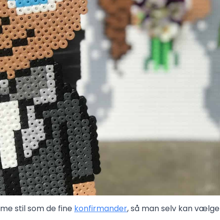
mme stil som de fine
konfirmander
, så man selv kan vælge 