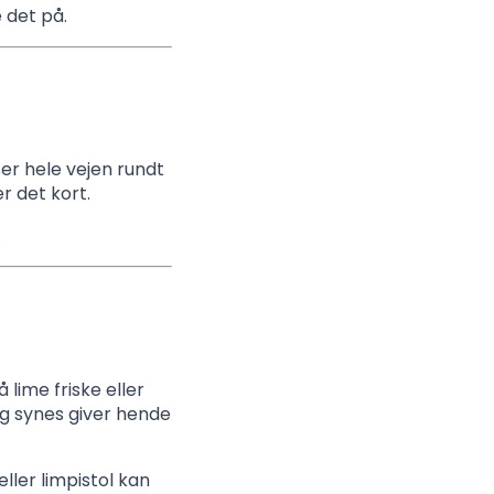
 det på.
er hele vejen rundt
r det kort.
.
lime friske eller
g synes giver hende
ler limpistol kan