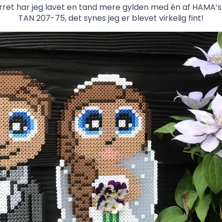
et har jeg lavet en tand mere gylden med én af HAMA’s
TAN 207-75, det synes jeg er blevet virkelig fint!