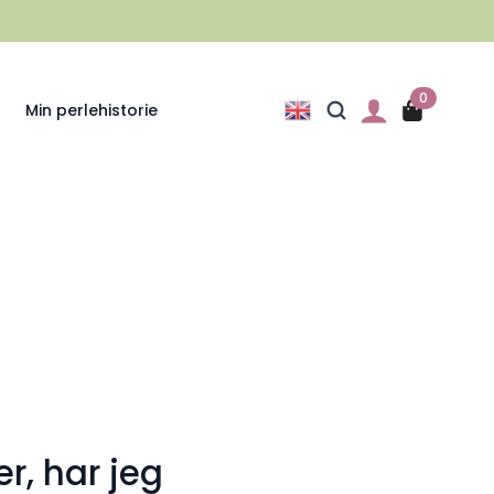
0
Min perlehistorie
er, har jeg