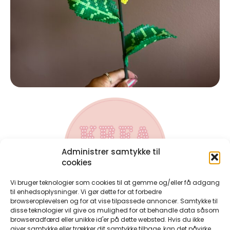
Administrer samtykke til
cookies
Vi bruger teknologier som cookies til at gemme og/eller få adgang
til enhedsoplysninger. Vi gør dette for at forbedre
browseroplevelsen og for at vise tilpassede annoncer. Samtykke til
disse teknologier vil give os mulighed for at behandle data såsom
Kontakt
browseradfærd eller unikke id'er på dette websted. Hvis du ikke
Har du spørgsmål til bøgerne, eller har du spørgsmål til en
giver samtykke eller trækker dit samtykke tilbage, kan det påvirke