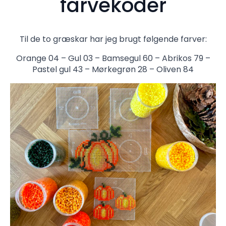
farvekoder
Til de to græskar har jeg brugt følgende farver:
Orange 04 – Gul 03 – Bamsegul 60 – Abrikos 79 –
Pastel gul 43 – Mørkegrøn 28 – Oliven 84