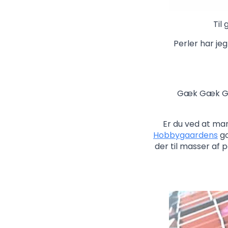
Til
Perler har je
Gæk Gæk Gæk,
Er du ved at man
Hobbygaardens
go
der til masser af p