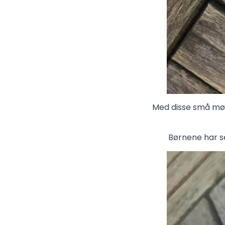
Med disse små møn
Børnene har se