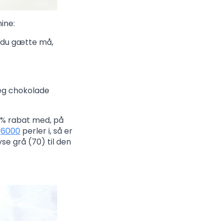
ine:
r du gætte må,
jeg chokolade
 5% rabat med, på
r
6000
perler i, så er
yse grå (70) til den