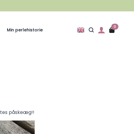
0
Min perlehistorie
stes påskeæg!!