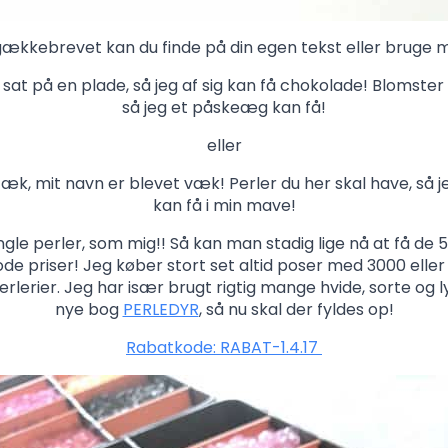
 gækkebrevet kan du finde på din egen tekst eller bruge m
g sat på en plade, så jeg af sig kan få chokolade! Blomste
så jeg et påskeæg kan få!
eller
 mit navn er blevet væk! Perler du her skal have, så 
kan få i min mave!
gle perler, som mig!! Så kan man stadig lige nå at få de
de priser! Jeg køber stort set altid poser med 3000 elle
erlerier. Jeg har især brugt rigtig mange hvide, sorte og l
nye bog
PERLEDYR
, så nu skal der fyldes op!
Rabatkode: RABAT-1.4.17