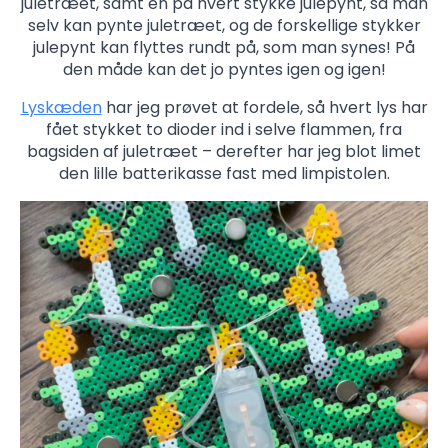
juletræet, samt én på hvert stykke julepynt, så man
selv kan pynte juletræet, og de forskellige stykker
julepynt kan flyttes rundt på, som man synes! På
den måde kan det jo pyntes igen og igen!
Lyskæden
har jeg prøvet at fordele, så hvert lys har
fået stykket to dioder ind i selve flammen, fra
bagsiden af juletræet – derefter har jeg blot limet
den lille batterikasse fast med limpistolen.