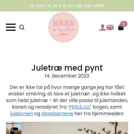
FRI FRAGT TIL DK & SE VED KØB OVER 699KR.
0
Juletræ med pynt
14. december 2023
Der er ikke tal på hvor mange gange jeg har fået
ønsker omkring, at lave et juletræ! ..og ikke hvilket
som helst juletræ – ét der ville passe til julemanden,
kanen og rensdyret fra ‘
PERLEJUL
’ bogen, samt
julekonen
og
nissebørnene
her fra hjemmesiden