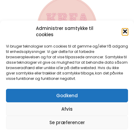
Administrer samtykke til
cookies
Vi bruger teknologier som cookies til at gemme og/eller få adgang
til enhedsoplysninger. Vi gør dette for at forbedre
browseroplevelsen og for at vise tilpassede annoncer. Samtykke til
disse teknologier vil give os mulighed for at behandle data såsom
Kontakt
browseradfærd eller unikke id'er på dette websted. Hvis du ikke
Har du spørgsmål til bøgerne, eller har du spørgsmål til en
giver samtykke eller trækker dit samtykke tilbage, kan det påvirke
bestilling du allerede har lavet, så kontakt mig på:
visse funktioner og funktioner negativt.
perlerier@anjatakacs.dk
Ønsker du et samarbejde, eller er du forhandler og ønsker
Godkend
at have perlebøgerne i din butik, så skriv endelig.
Handelsbetingelser
Afvis
Persondatapolitik
Cookie-og-privatlivspolitik
Se præferencer