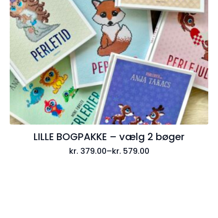
LILLE BOGPAKKE – vælg 2 bøger
kr.
379.00
–
kr.
579.00
Prisinterval:
kr. 379.00
til
kr. 579.00