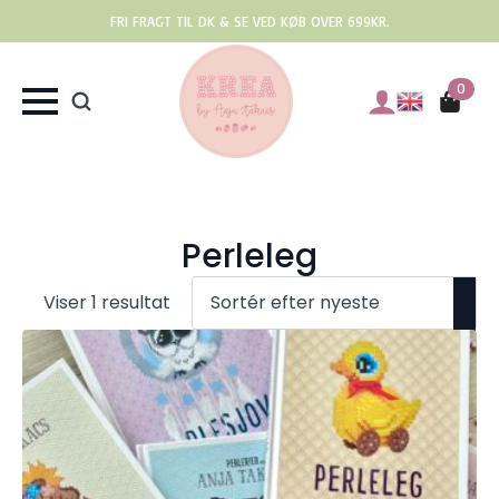
FRI FRAGT TIL DK & SE VED KØB OVER 699KR.
0
Perleleg
Viser 1 resultat