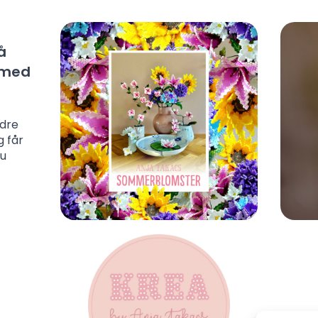
å
l med
ndre
g får
du