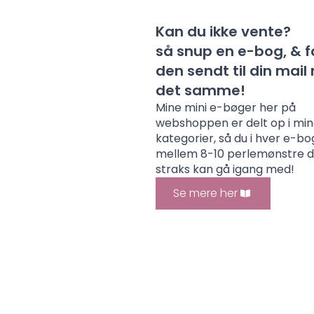
Kan du ikke vente?
så snup en e-bog, & f
den sendt til din mai
det samme!
Mine mini e-bøger her på
webshoppen er delt op i mi
kategorier, så du i hver e-bo
mellem 8-10 perlemønstre 
straks kan gå igang med!
Se mere her