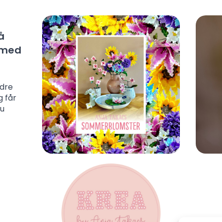
å
l med
ndre
g får
du