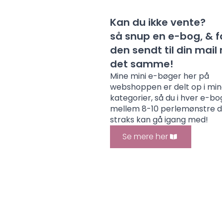
Kan du ikke vente?
så snup en e-bog, & f
den sendt til din mai
det samme!
Mine mini e-bøger her på
webshoppen er delt op i mi
kategorier, så du i hver e-bo
mellem 8-10 perlemønstre 
straks kan gå igang med!
Se mere her