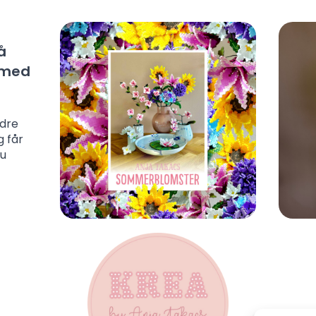
å
l med
ndre
g får
du