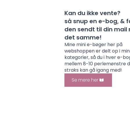
Kan du ikke vente?
så snup en e-bog, & f
den sendt til din mai
det samme!
Mine mini e-bøger her på
webshoppen er delt op i mi
kategorier, så du i hver e-bo
mellem 8-10 perlemønstre 
straks kan gå igang med!
Se mere her