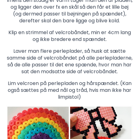
Imens den stadig er varm tager man den af pladen,
og ligger den over fx en skål så den får et lille bøj
(og dermed passer til bøjningen på spændet),
derefter skal den bare ligge og blive kold.
Klip en strimmel af velcrobåndet, min er 4cm lang
og ikke bredere end spændet.
Laver man flere perleplader, så husk at sætte
samme side af velcrobåndet på alle perlepladerne,
så de alle passer til det ene spænde, hvor man har
sat den modsatte side af velcrobåndet.
Lim velcroen på perlepladen og hårspændet. (Kan
også sættes på med nål og tråd, hvis man ikke har
limpistol)