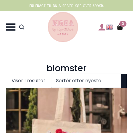
FRI FRAGT TIL DK & SE VED KØB OVER 699KR.
0
blomster
Viser 1 resultat