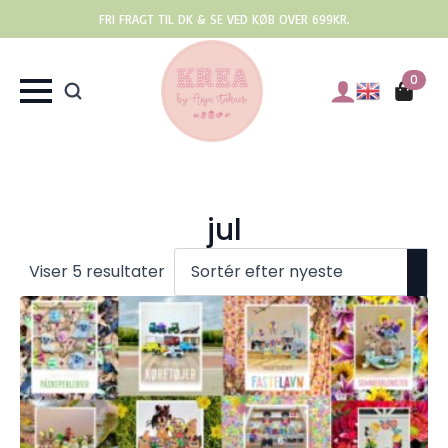
FRI FRAGT TIL DK & SE VED KØB OVER 699KR.
0
jul
Sorteret
Viser 5 resultater
efter
seneste