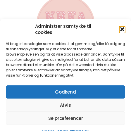
Administrer samtykke til
cookies
Vi bruger teknologier som cookies til at gemme og/eller få adgang
til enhedsoplysninger. Vi gør dette for at forbedre
browseroplevelsen og for at vise tilpassede annoncer. Samtykke til
disse teknologier vil give os mulighed for at behandle data såsom
Kontakt
browseradfærd eller unikke id'er på dette websted. Hvis du ikke
Har du spørgsmål til bøgerne, eller har du spørgsmål til en
giver samtykke eller trækker dit samtykke tilbage, kan det påvirke
bestilling du allerede har lavet, så kontakt mig på:
visse funktioner og funktioner negativt.
perlerier@anjatakacs.dk
Ønsker du et samarbejde, eller er du forhandler og ønsker
Godkend
at have perlebøgerne i din butik, så skriv endelig.
Handelsbetingelser
Afvis
Persondatapolitik
Cookie-og-privatlivspolitik
Se præferencer
©Krea By Anja Takacs – Alle rettigheder forbeholdt. CVR: 38548050