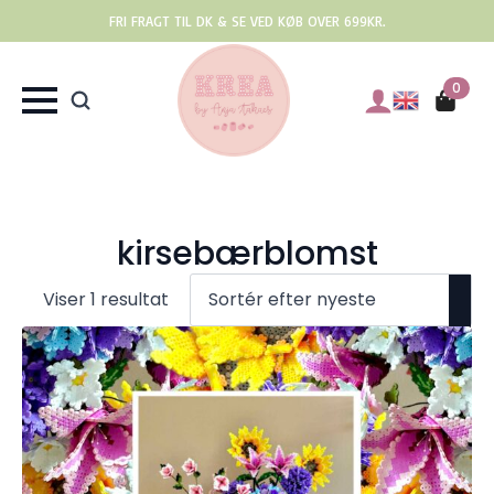
FRI FRAGT TIL DK & SE VED KØB OVER 699KR.
0
kirsebærblomst
Viser 1 resultat