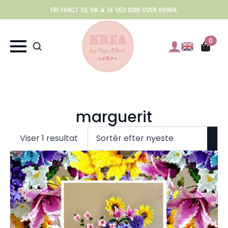
FRI FRAGT TIL DK & SE VED KØB OVER 699KR.
0
marguerit
Viser 1 resultat