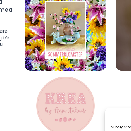
å
l med
ndre
g får
du
Vi bruger t