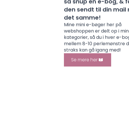
så snup en e-bog, & f
den sendt til din mai
det samme!
Mine mini e-bøger her på
webshoppen er delt op i mi
kategorier, så du i hver e-bo
mellem 8-10 perlemønstre 
straks kan gå igang med!
Se mere her