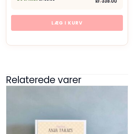
kr.
338.00
LÆG I KURV
Relaterede varer