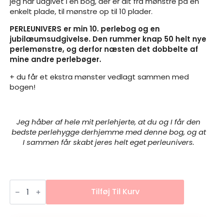
jeg har udgivet i en bog, der er alt fra mønstre på én
enkelt plade, til mønstre op til 10 plader.
PERLEUNIVERS er min 10. perlebog og en
jubilæumsudgivelse. Den rummer knap 50 helt nye
perlemønstre, og derfor næsten det dobbelte af
mine andre perlebøger.
+ du får et ekstra mønster vedlagt sammen med
bogen!
Jeg håber af hele mit perlehjerte, at du og I får den
bedste perlehygge derhjemme med denne bog,
og at
I sammen får skabt jeres helt eget perleunivers.
PERLEUNIVERS
antal
Tilføj Til Kurv