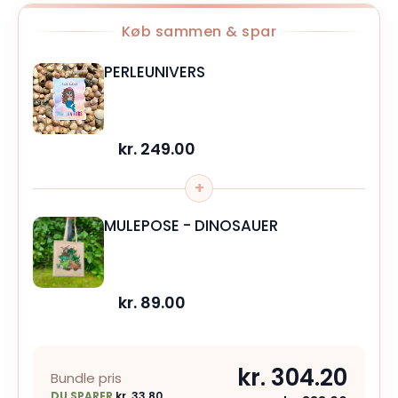
Køb sammen & spar
PERLEUNIVERS
kr.
249.00
+
MULEPOSE - DINOSAUER
kr.
89.00
kr.
304.20
Bundle pris
DU SPARER
kr.
33.80