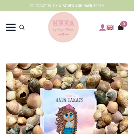
FRI FRAGT TIL DK & SE VED KØB OVER 699KR.
0