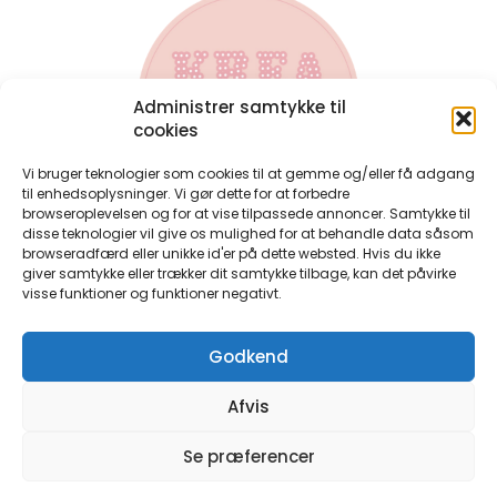
Administrer samtykke til
cookies
Vi bruger teknologier som cookies til at gemme og/eller få adgang
til enhedsoplysninger. Vi gør dette for at forbedre
browseroplevelsen og for at vise tilpassede annoncer. Samtykke til
disse teknologier vil give os mulighed for at behandle data såsom
Kontakt
browseradfærd eller unikke id'er på dette websted. Hvis du ikke
Har du spørgsmål til bøgerne, eller har du spørgsmål til en
giver samtykke eller trækker dit samtykke tilbage, kan det påvirke
bestilling du allerede har lavet, så kontakt mig på:
visse funktioner og funktioner negativt.
perlerier@anjatakacs.dk
Ønsker du et samarbejde, eller er du forhandler og ønsker
Godkend
at have perlebøgerne i din butik, så skriv endelig.
Handelsbetingelser
Afvis
Persondatapolitik
Cookie-og-privatlivspolitik
Se præferencer