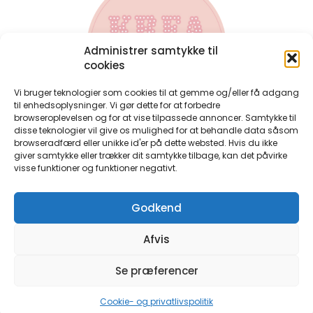
Administrer samtykke til
cookies
Vi bruger teknologier som cookies til at gemme og/eller få adgang
til enhedsoplysninger. Vi gør dette for at forbedre
browseroplevelsen og for at vise tilpassede annoncer. Samtykke til
disse teknologier vil give os mulighed for at behandle data såsom
Kontakt
browseradfærd eller unikke id'er på dette websted. Hvis du ikke
Har du spørgsmål til bøgerne, eller har du spørgsmål til en
giver samtykke eller trækker dit samtykke tilbage, kan det påvirke
bestilling du allerede har lavet, så kontakt mig på:
visse funktioner og funktioner negativt.
perlerier@anjatakacs.dk
Ønsker du et samarbejde, eller er du forhandler og ønsker
Godkend
at have perlebøgerne i din butik, så skriv endelig.
Handelsbetingelser
Afvis
Persondatapolitik
Cookie-og-privatlivspolitik
Se præferencer
©Krea By Anja Takacs – Alle rettigheder forbeholdt. CVR: 38548050
Cookie- og privatlivspolitik