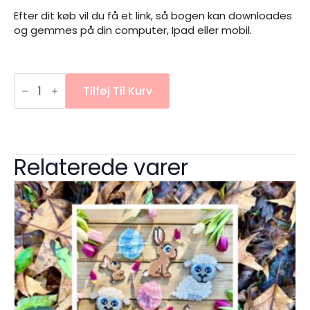
Efter dit køb vil du få et link, så bogen kan downloades
og gemmes på din computer, Ipad eller mobil.
WINTER
FRIENDS
Tilføj Til Kurv
-
e-
bog
antal
Relaterede varer