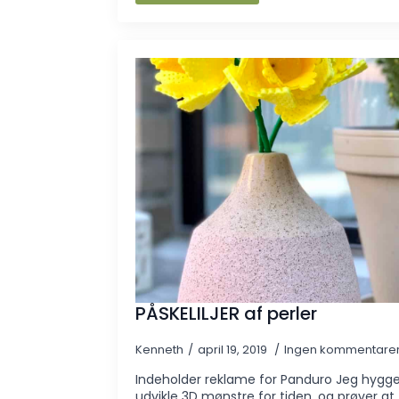
PÅSKELILJER af perler
Kenneth
april 19, 2019
Ingen kommentare
Indeholder reklame for Panduro Jeg hygg
udvikle 3D mønstre for tiden, og prøver at 