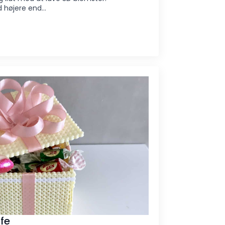
 højere end…
fe