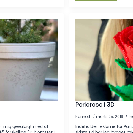
Perlerose i 3D
r
Kenneth
marts 25, 2019
I
er mig gevaldigt med at
Indeholder reklame for Pand
få forskellige 3D blomster i
sidste tid har jeg hygget mi