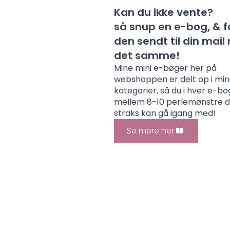
Kan du ikke vente?
så snup en e-bog, & f
den sendt til din mai
det samme!
Mine mini e-bøger her på
webshoppen er delt op i mi
kategorier, så du i hver e-bo
mellem 8-10 perlemønstre 
straks kan gå igang med!
Se mere her