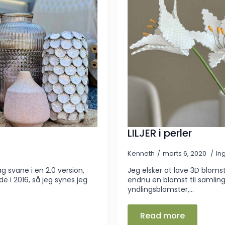
LILJER i perler
Kenneth
marts 6, 2020
In
 svane i en 2.0 version,
Jeg elsker at lave 3D blomster
e i 2016, så jeg synes jeg
endnu en blomst til samlinge
yndlingsblomster,…
Read more