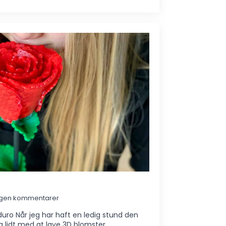
ngen kommentarer
uro Når jeg har haft en ledig stund den
g lidt med at lave 3D blomster.