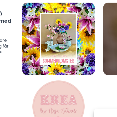
å
l med
ndre
g får
du