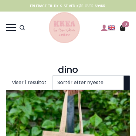
FRI FRAGT TIL DK & SE VED KØB OVER 699KR.
0
dino
Viser 1 resultat