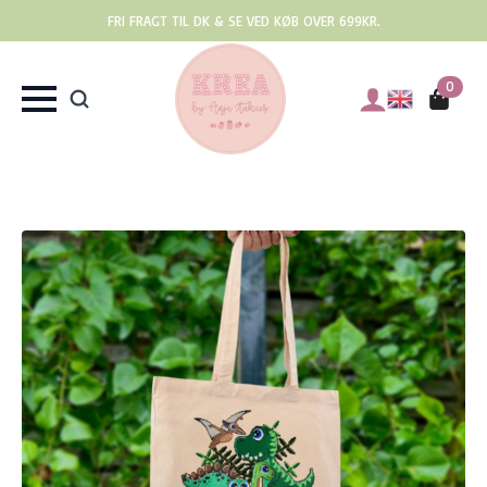
FRI FRAGT TIL DK & SE VED KØB OVER 699KR.
0