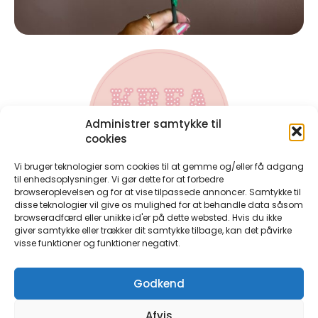
Administrer samtykke til
cookies
Vi bruger teknologier som cookies til at gemme og/eller få adgang
til enhedsoplysninger. Vi gør dette for at forbedre
browseroplevelsen og for at vise tilpassede annoncer. Samtykke til
disse teknologier vil give os mulighed for at behandle data såsom
Kontakt
browseradfærd eller unikke id'er på dette websted. Hvis du ikke
Har du spørgsmål til bøgerne, eller har du spørgsmål til en
giver samtykke eller trækker dit samtykke tilbage, kan det påvirke
bestilling du allerede har lavet, så kontakt mig på:
visse funktioner og funktioner negativt.
perlerier@anjatakacs.dk
Ønsker du et samarbejde, eller er du forhandler og ønsker
Godkend
at have perlebøgerne i din butik, så skriv endelig.
Handelsbetingelser
Afvis